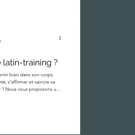
e
latin-training ?
ntir bien dans son corps.
é, s’affirmer et vaincre sa
r ? Nous vous proposons une
t revitalisante : le latin-