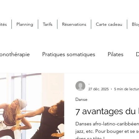
ités
Planning
Tarifs
Réservations
Carte cadeau
Blo
onothérapie
Pratiques somatiques
Pilates
D
-
27 déc. 2025
5 min de lectu
Danse
7 avantages du l
Danses afro-latino-caribbée
jazz, etc. Pour bouger et se 
dans sa tête !