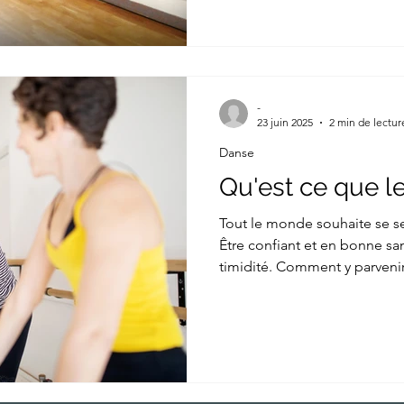
-
23 juin 2025
2 min de lectur
Danse
Qu'est ce que le 
Tout le monde souhaite se se
Être confiant et en bonne sant
timidité. Comment y parveni
activité phare de notre école e
training.